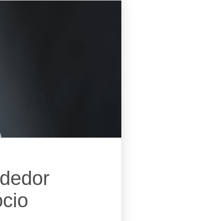
ndedor
ócio