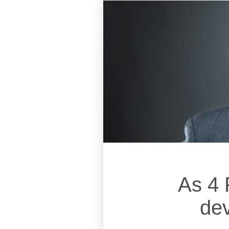
As 4 
dev