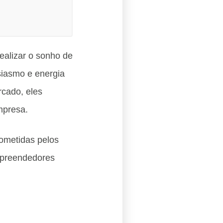
alizar o sonho de
siasmo e energia
rcado, eles
mpresa.
cometidas pelos
mpreendedores