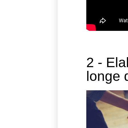
2 - El
longe 