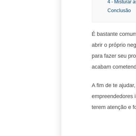
4 - Misturar
Conclusão
É bastante comum
abrir o próprio n
para fazer seu pro
acabam cometendo
A fim de te ajudar
empreendedores in
terem atenção e f