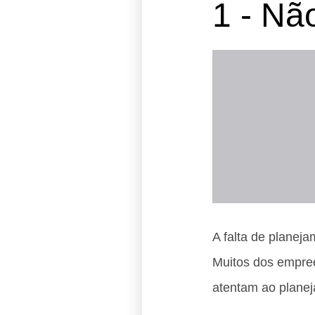
1 - Nã
A falta de planej
Muitos dos empre
atentam ao plane