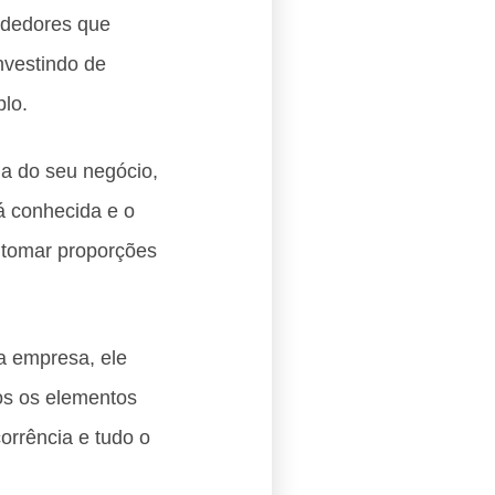
ndedores que
nvestindo de
plo.
a do seu negócio,
á conhecida e o
 tomar proporções
a empresa, ele
os os elementos
orrência e tudo o